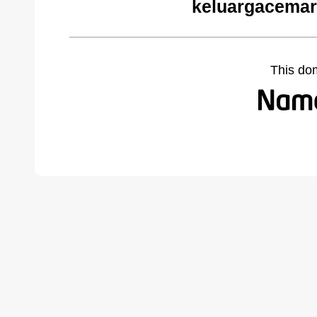
keluargacemar
This do